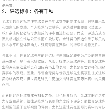
高荣誉。
2、评选标准：各有千秋
金球奖的评选标准注重球员在全年比赛中的整体表现，包括俱乐部
和国家队的成绩、个人技术与贡献等。评选过程主要由《法国足
球》杂志的记者与专家组成的评审团进行投票，而这一评选方式也
因其相对独立性与公正性而广受认可。金球奖的评选侧重于球员的
技术水平和整体影响力，强调球员在赛季中的持续性与稳定性。
与此不同，世界足球先生的评选标准由国际足联更为广泛的投票体
系来决定，参与者包括教练、队长、媒体以及球迷等。世界足球先
生的评选更注重球员在国际赛场上的表现，尤其是在世界杯等顶级
赛事中的表现。因此，尽管金球奖与世界足球先生奖项往往关注球
员的综合表现，但世界足球先生更加突出球员在国际比赛中的关键
作用。
两者的评选标准虽然有相似之处，但也各具特色。金球奖的评选更
为专业和系统，往往从技术与表现的角度给予评定；而世界足球先
生则更侧重于全球视野的评价，尤其注重球员在国际比赛中的带队