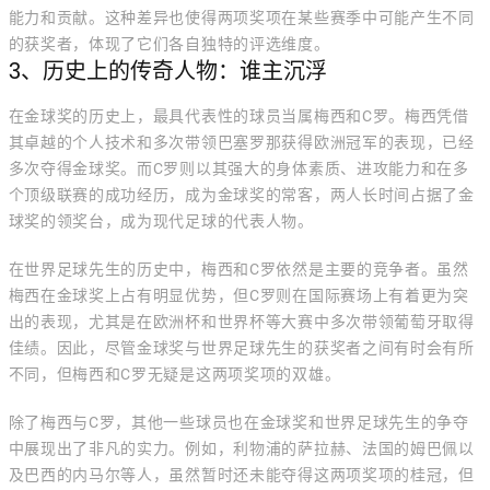
能力和贡献。这种差异也使得两项奖项在某些赛季中可能产生不同
的获奖者，体现了它们各自独特的评选维度。
3、历史上的传奇人物：谁主沉浮
在金球奖的历史上，最具代表性的球员当属梅西和C罗。梅西凭借
其卓越的个人技术和多次带领巴塞罗那获得欧洲冠军的表现，已经
多次夺得金球奖。而C罗则以其强大的身体素质、进攻能力和在多
个顶级联赛的成功经历，成为金球奖的常客，两人长时间占据了金
球奖的领奖台，成为现代足球的代表人物。
在世界足球先生的历史中，梅西和C罗依然是主要的竞争者。虽然
梅西在金球奖上占有明显优势，但C罗则在国际赛场上有着更为突
出的表现，尤其是在欧洲杯和世界杯等大赛中多次带领葡萄牙取得
佳绩。因此，尽管金球奖与世界足球先生的获奖者之间有时会有所
不同，但梅西和C罗无疑是这两项奖项的双雄。
除了梅西与C罗，其他一些球员也在金球奖和世界足球先生的争夺
中展现出了非凡的实力。例如，利物浦的萨拉赫、法国的姆巴佩以
及巴西的内马尔等人，虽然暂时还未能夺得这两项奖项的桂冠，但