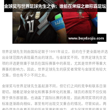
世界足球先生则由国际足联于1991年设立，目的在于更全面地评选
出全球范围内表现最杰出的球员。与金球奖不同，世界足球先生奖
项的评选更侧重于球员在国际赛事中的表现，尤其是世界杯等重大
赛事的影响力。因此，世界足球先生的获奖者常常与金球奖有较大
交集，但也有不少不同之处。
金球奖与世界足球先生虽起源不同，但它们之间的竞争和联系日渐
密切。随着足球全球化和赛事多样化的发展，球员的表现不仅仅局
限于俱乐部层面，也涵盖了国际比赛的表现，因此两项奖项的评选
标准逐渐趋向相似，甚至有时出现交叉重合的情况。尽管如此，两
者仍然各自有着不同的历史背景和影响力，成为足球世界的两大至