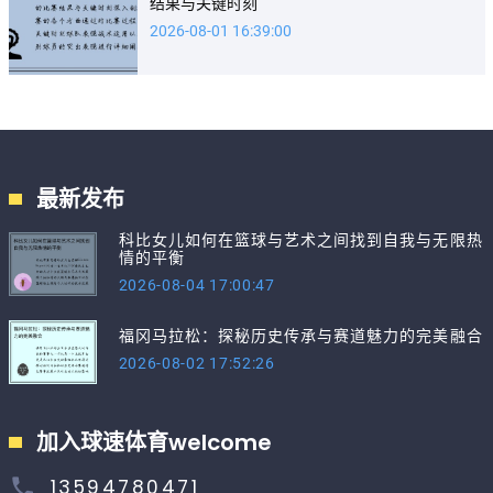
结果与关键时刻
2026-08-01 16:39:00
最新发布
科比女儿如何在篮球与艺术之间找到自我与无限热
情的平衡
2026-08-04 17:00:47
福冈马拉松：探秘历史传承与赛道魅力的完美融合
2026-08-02 17:52:26
加入球速体育welcome
13594780471