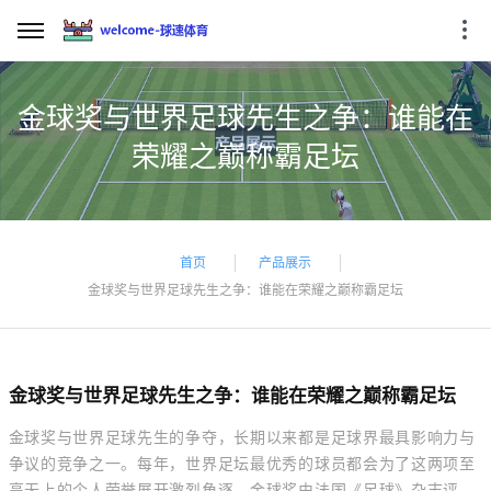
金球奖与世界足球先生之争：谁能在
荣耀之巅称霸足坛
首页
产品展示
金球奖与世界足球先生之争：谁能在荣耀之巅称霸足坛
金球奖与世界足球先生之争：谁能在荣耀之巅称霸足坛
金球奖与世界足球先生的争夺，长期以来都是足球界最具影响力与
争议的竞争之一。每年，世界足坛最优秀的球员都会为了这两项至
高无上的个人荣誉展开激烈角逐。金球奖由法国《足球》杂志评