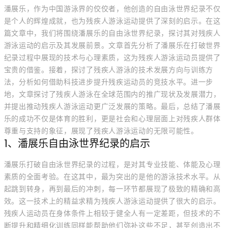
潘展乐，作为中国游泳界的佼佼者，他创造的自由泳世界纪录不仅
是个人的辉煌成就，也为残疾人游泳运动提供了深刻的启示。在这
篇文章中，我们将围绕潘展乐的自由泳世界纪录，探讨其对残疾人
游泳运动的启示及其发展前景。文章首先分析了潘展乐在打破世界
纪录过程中展现的技术与心理素质，这为残疾人游泳运动员提供了
宝贵的借鉴。接着，探讨了残疾人游泳的技术发展方向与训练方
法，分析如何借助科技进步提升残疾运动员的竞技水平。进一步
地，文章探讨了残疾人游泳在全球范围内的推广现状及发展潜力，
并提出推动残疾人游泳运动更广泛发展的策略。最后，总结了潘展
乐的成功不仅是体育的胜利，更是社会和心理层面上对残疾人群体
尊重与支持的象征，展现了残疾人游泳运动的无限可能性。
1、潘展乐自由泳世界纪录的启示
潘展乐打破自由泳世界纪录的过程，是对其专业技能、体能及心理
素质的全面考验。在这其中，最为突出的是他的游泳技术水平。从
起跳到转身，再到最后的冲刺，每一环节都展现了极致的精确和高
效。这一技术上的精益求精为残疾人游泳运动提供了很大的启示。
残疾人运动员在身体条件上相较于健全人有一定差距，但技术的不
断提升和精细化训练同样能帮助他们弥补这些不足，甚至创造出不