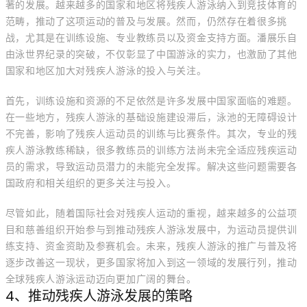
著的发展。越来越多的国家和地区将残疾人游泳纳入到竞技体育的
范畴，推动了这项运动的普及与发展。然而，仍然存在着很多挑
战，尤其是在训练设施、专业教练员以及资金支持方面。潘展乐自
由泳世界纪录的突破，不仅彰显了中国游泳的实力，也激励了其他
国家和地区加大对残疾人游泳的投入与关注。
首先，训练设施和资源的不足依然是许多发展中国家面临的难题。
在一些地方，残疾人游泳的基础设施建设滞后，泳池的无障碍设计
不完善，影响了残疾人运动员的训练与比赛条件。其次，专业的残
疾人游泳教练稀缺，很多教练员的训练方法尚未完全适应残疾运动
员的需求，导致运动员潜力的未能完全发挥。解决这些问题需要各
国政府和相关组织的更多关注与投入。
尽管如此，随着国际社会对残疾人运动的重视，越来越多的公益项
目和慈善组织开始参与到推动残疾人游泳发展中，为运动员提供训
练支持、资金资助及参赛机会。未来，残疾人游泳的推广与普及将
逐步改善这一现状，更多国家将加入到这一领域的发展行列，推动
全球残疾人游泳运动迈向更加广阔的舞台。
4、推动残疾人游泳发展的策略