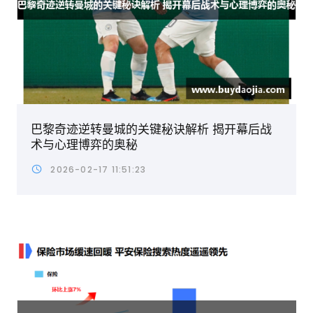
巴黎奇迹逆转曼城的关键秘诀解析 揭开幕后战
术与心理博弈的奥秘
2026-02-17 11:51:23