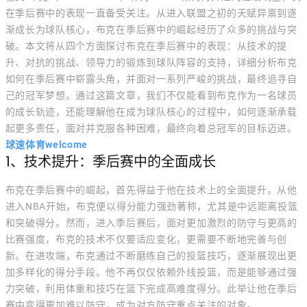
在季后赛中的表现一直备受关注。从进入联盟之初的天赋异禀到逐
渐成长为球队核心，布克在季后赛中的崛起经历了众多的挑战与突
破。本文将从四个方面探讨布克在季后赛中的表现：从技术的提
升、对抗的挑战、领导力的锻炼到球队阵容的支持，详细分析布克
如何在季后赛中崭露头角，并面对一系列严峻的挑战，最终追寻自
己的冠军梦想。通过这篇文章，我们不仅能看到布克作为一名球员
的成长轨迹，还能理解他在成为球队核心的过程中，如何逐渐承载
起更多责任，面对并克服各种困难，最终向着总冠军的目标迈进。
球速体育welcome
1、技术提升：季后赛中的全面成长
布克在季后赛中的崛起，首先得益于他在技术上的全面提升。从他
进入NBA开始，布克便以得分能力强劲著称，尤其是中远距离投篮
和突破得分。然而，进入季后赛后，面对更加激烈的防守与更高的
比赛强度，布克的技术不仅要适应变化，更需要不断地完善与创
新。在进攻端，布克通过不断磨练自己的投篮技巧，逐渐展现出更
加多样化的得分手段。他不再仅仅依赖外线投篮，而是能够通过强
力突破，利用体重和技巧在篮下完成高难度得分。此举让他在季后
赛中变得更加难以防守，成为对方防守重点关注的对象。