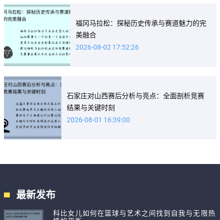
福冈马拉松：探秘历史传承与赛道魅力的完
美融合
2026-08-02 17:52:26
石家庄对山西赛后分析与亮点：全面剖析竞赛
结果与关键时刻
2026-08-01 16:39:00
最新发布
科比女儿如何在篮球与艺术之间找到自我与无限热