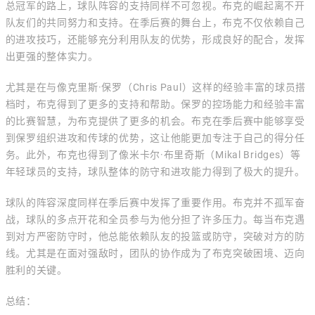
总冠军的路上，球队阵容的支持同样不可忽视。布克的崛起离不开
队友们的共同努力和支持。在季后赛的舞台上，布克不仅依赖自己
的进攻技巧，还能够充分利用队友的优势，形成良好的配合，发挥
出更强的整体实力。
尤其是在与像克里斯·保罗（Chris Paul）这样的经验丰富的球员搭
档时，布克得到了更多的支持和帮助。保罗的控场能力和经验丰富
的比赛智慧，为布克提供了更多的机会。布克在季后赛中能够享受
到保罗组织进攻和传球的优势，这让他能更加专注于自己的得分任
务。此外，布克也得到了像米卡尔·布里奇斯（Mikal Bridges）等
年轻球员的支持，球队整体的防守和进攻能力得到了极大的提升。
球队的阵容深度同样在季后赛中发挥了重要作用。布克并不孤军奋
战，球队的多点开花和全员参与为他分担了许多压力。每当布克遇
到对方严密防守时，他总能依赖队友的投篮或防守，突破对方的防
线。尤其是在面对强敌时，团队的协作成为了布克突破困境、迈向
胜利的关键。
总结：