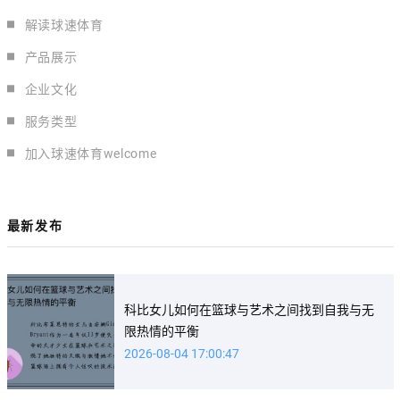
解读球速体育
产品展示
企业文化
服务类型
加入球速体育welcome
最新发布
科比女儿如何在篮球与艺术之间找到自我与无
限热情的平衡
2026-08-04 17:00:47