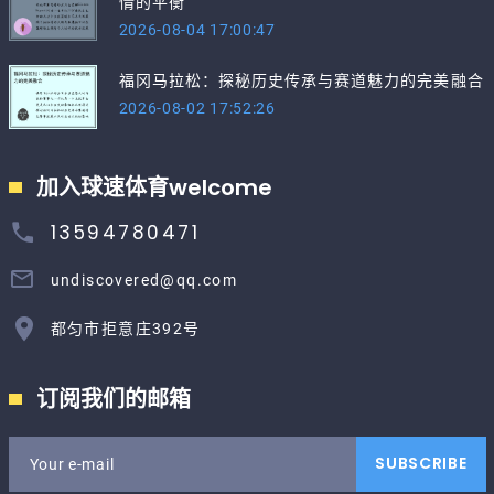
情的平衡
2026-08-04 17:00:47
福冈马拉松：探秘历史传承与赛道魅力的完美融合
2026-08-02 17:52:26
加入球速体育welcome
13594780471
undiscovered@qq.com
都匀市拒意庄392号
订阅我们的邮箱
SUBSCRIBE
Your e-mail