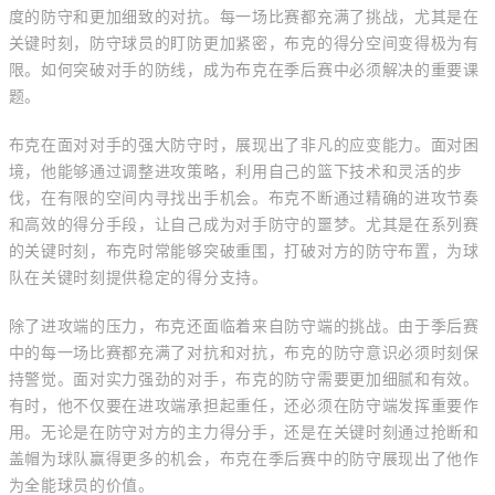
度的防守和更加细致的对抗。每一场比赛都充满了挑战，尤其是在
关键时刻，防守球员的盯防更加紧密，布克的得分空间变得极为有
限。如何突破对手的防线，成为布克在季后赛中必须解决的重要课
题。
布克在面对对手的强大防守时，展现出了非凡的应变能力。面对困
境，他能够通过调整进攻策略，利用自己的篮下技术和灵活的步
伐，在有限的空间内寻找出手机会。布克不断通过精确的进攻节奏
和高效的得分手段，让自己成为对手防守的噩梦。尤其是在系列赛
的关键时刻，布克时常能够突破重围，打破对方的防守布置，为球
队在关键时刻提供稳定的得分支持。
除了进攻端的压力，布克还面临着来自防守端的挑战。由于季后赛
中的每一场比赛都充满了对抗和对抗，布克的防守意识必须时刻保
持警觉。面对实力强劲的对手，布克的防守需要更加细腻和有效。
有时，他不仅要在进攻端承担起重任，还必须在防守端发挥重要作
用。无论是在防守对方的主力得分手，还是在关键时刻通过抢断和
盖帽为球队赢得更多的机会，布克在季后赛中的防守展现出了他作
为全能球员的价值。