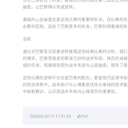
也让巴黎抓住了机会。曼城的心态问题在第二回合尤为明
崩盘，让巴黎得以完成逆转。
曼城的心态崩盘也是这场比赛的重要转折点。在比赛的关
必要的犯规，这给了巴黎更多的机会。巴黎利用曼城的失
总结：
通过对巴黎圣日耳曼逆转曼城这场经典比赛的分析，我们
的博弈。巴黎凭借波切蒂诺巧妙的战术布局、球员的卓越
成的任务。而曼城则因为战术失误与心态崩盘，错失了晋
这场比赛的逆转不仅仅是巴黎的胜利，更是现代足球中如
的竞技体育中，战术执行与心理素质往往比单纯的技术能
中吸取教训，认识到战术布局与心理调节的重要性。
2026-02-17 11:51:23
167