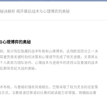
秘诀解析 揭开幕后战术与心理博弈的奥秘
与心理博弈的奥秘
时刻，探讨背后隐藏的战术布局和心理博弈。这场欧冠四分之一决
耳曼凭借关键时刻的决策和心理调节完成了惊天逆袭。文章将从
个人表现与团队协作、心理战术与逆境中的坚持以及曼城的战术
后那场世纪大战的奥秘。
术布局。与曼城的强攻风格相比，巴黎采取了较为灵活的应变策
进攻方式。主教练波切蒂诺对比赛的阅读能力非常强，明确指出要