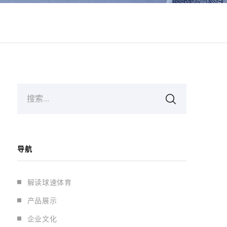
搜索...
导航
解读球速体育
产品展示
企业文化