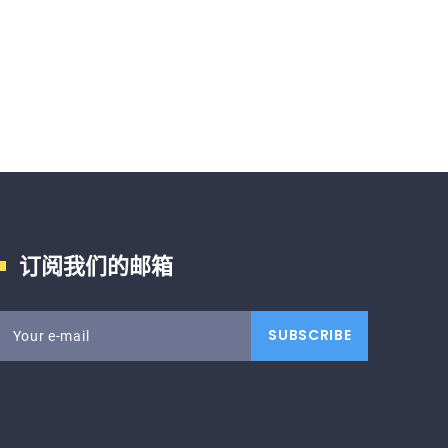
订阅我们的邮箱
SUBSCRIBE
Your e-mail