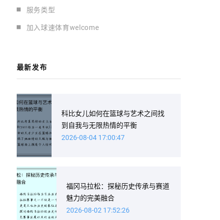
服务类型
加入球速体育welcome
最新发布
科比女儿如何在篮球与艺术之间找
到自我与无限热情的平衡
2026-08-04 17:00:47
福冈马拉松：探秘历史传承与赛道
魅力的完美融合
2026-08-02 17:52:26