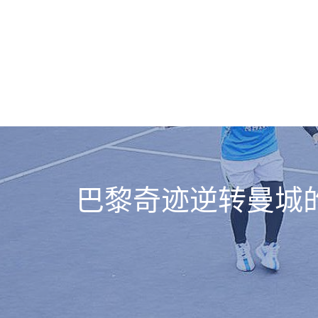
巴黎奇迹逆转曼城