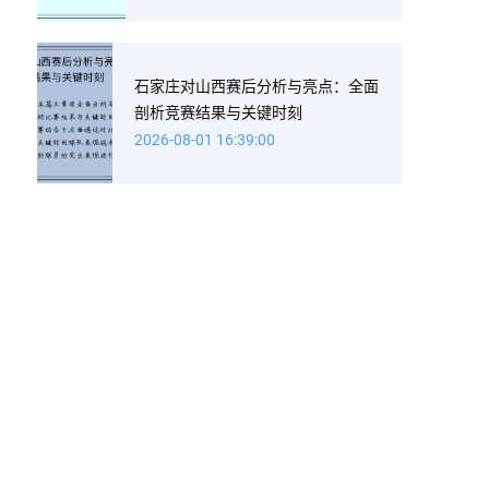
石家庄对山西赛后分析与亮点：全面
剖析竞赛结果与关键时刻
2026-08-01 16:39:00