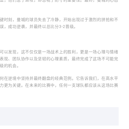
显，他们急于进攻，却忽视了防守的重要性。最终，曼城的心态
键时刻，曼城的球员失去了冷静，开始出现过于激烈的拼抢和不
误，成功逆袭，并最终以总比分3-2晋级。
可以发现，这不仅仅是一场战术上的胜利，更是一场心理与情绪
表现、团队协作以及坚韧的心理素质，最终完成了这场不可能完
级的机会。
何在逆境中坚持并最终翻盘的经典范例。它告诉我们，在高水平
力更为关键。在未来的比赛中，任何一支球队都应该从这场比赛