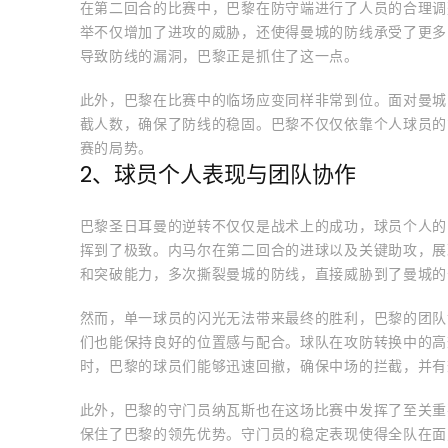
在第二回合的比赛中，巴黎在防守端进行了人员的合理调
举不仅增加了进攻的威胁，还使得曼城的防线承受了更多
导致防线的漏洞，巴黎正是抓住了这一点。
此外，巴黎在比赛中的临场应变同样非常到位。面对曼城
截人数，确保了防线的稳固。巴黎不仅仅依靠个人球员的
赛的局势。
2、球员个人表现与团队协作
巴黎圣日耳曼的逆转不仅仅是战术上的成功，球员个人的
挥到了极致。内马尔在第二回合的进球以及关键助攻，展
和突破能力，多次撕裂曼城的防线，直接威胁到了曼城的
然而，单一球员的闪光无法带来最终的胜利，巴黎的团队
们也能保持良好的位置感与配合。球队在攻防转换中的高
时，巴黎的球员们能够迅速回撤，确保中场的拦截，并有
此外，巴黎的守门员纳瓦斯也在这场比赛中发挥了至关重
保住了巴黎的领先优势。守门员的稳定表现使得全队在面