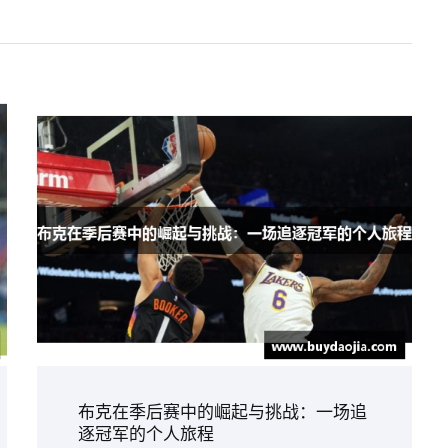
布克在季后赛中的崛起与挑战：一场追
逐冠军的个人旅程