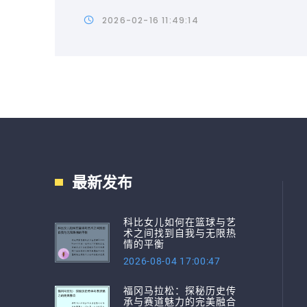
2026-02-16 11:49:14
最新发布
科比女儿如何在篮球与艺
术之间找到自我与无限热
情的平衡
2026-08-04 17:00:47
福冈马拉松：探秘历史传
承与赛道魅力的完美融合