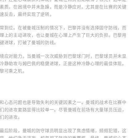
素质，在困境中并未急躁，而是冷静应对。尤其是在比赛的关键
速反击，最终实现了逆转。
常到位。在被曼城压制的情况下，巴黎并没有选择固守防线，而
理上的主动进攻，也让曼城在心理上产生了巨大的负担。巴黎用
键进球，打破了曼城的防线。
境应对能力。当曼城一次次威胁到巴黎球门时，巴黎球员并未显
冷静助攻与姆巴佩的稳健进球，正是这种冷静心理的最佳体现。
黎可乘之机。
和心态问题也是导致失利的关键因素之一。曼城的战术在比赛中
们的进攻套路显得比较单一。尽管曼城在前场有大量球员压迫，
们的进攻。
最后阶段，曼城的防守球员明显出现了焦虑情绪，频频犯错，这