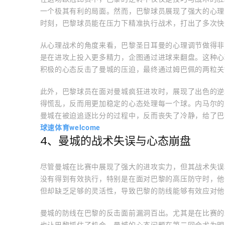
一个极其有利的局面。然而，巴黎球员展现了强大的心理
时刻，巴黎球员能在压力下精准执行战术，打出了多次快
从心理战术的角度来看，巴黎圣日耳曼的心理调节做得非
是在进攻上投入更多精力，企图通过进球来翻盘。这种心
积极的心态反击了曼城的压迫，最终通过姆巴佩的两粒关
此外，巴黎球员在面对曼城疯狂进攻时，展现了出色的逆
得慌乱，反而用更加稳定的心态处理每一个球。内马尔的
曼城在被迫追逐比分的过程中，反而丧失了冷静，给了巴
球速体育welcome
4、曼城的战术失误与心态崩盘
尽管曼城在比赛中展现了强大的进攻实力，但其战术失误
没有得到有效执行，特别是在面对巴黎的高压防守时，他
但却缺乏足够的灵活性，导致巴黎的防线能够有效应对他
曼城的防线在巴黎的反击面前漏洞百出。尤其是在比赛的