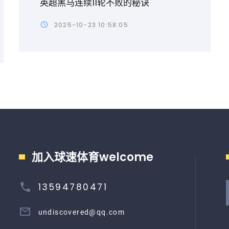
英超黑马连续11轮不败的秘诀
2025-10-23 10:58:05
加入球速体育welcome
13594780471
undiscovered@qq.com