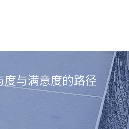
与度与满意度的路径