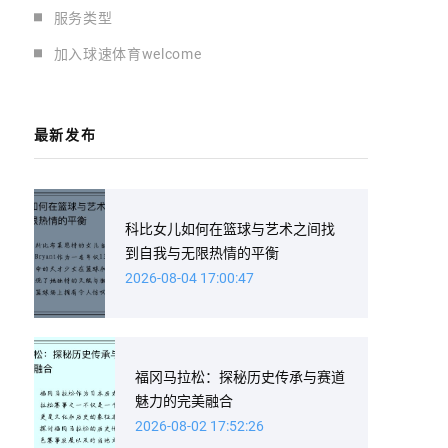
服务类型
加入球速体育welcome
最新发布
科比女儿如何在篮球与艺术之间找
到自我与无限热情的平衡
2026-08-04 17:00:47
福冈马拉松：探秘历史传承与赛道
魅力的完美融合
2026-08-02 17:52:26