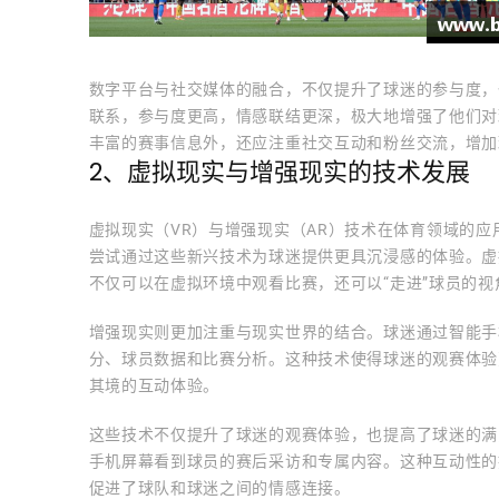
数字平台与社交媒体的融合，不仅提升了球迷的参与度，
联系，参与度更高，情感联结更深，极大地增强了他们对
丰富的赛事信息外，还应注重社交互动和粉丝交流，增加
2、虚拟现实与增强现实的技术发展
虚拟现实（VR）与增强现实（AR）技术在体育领域的
尝试通过这些新兴技术为球迷提供更具沉浸感的体验。虚
不仅可以在虚拟环境中观看比赛，还可以“走进”球员的
增强现实则更加注重与现实世界的结合。球迷通过智能手
分、球员数据和比赛分析。这种技术使得球迷的观赛体验
其境的互动体验。
这些技术不仅提升了球迷的观赛体验，也提高了球迷的满
手机屏幕看到球员的赛后采访和专属内容。这种互动性的
促进了球队和球迷之间的情感连接。