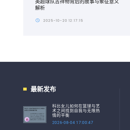
英超球队吉祥物背后的故事与象征意义
解析
2025-10-20 12:17:15
最新发布
科比女儿如何在篮球与艺
术之间找到自我与无限热
情的平衡
2026-08-04 17:00:47