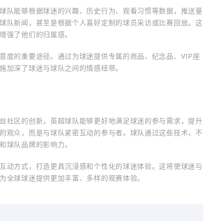
球队能够根据球迷的兴趣、历史行为、观看习惯等数据，推送量
球队新闻，甚至是根据个人喜好定制的球员采访或比赛回放。这
增强了他们的归属感。
意度的重要途径。通过为球迷提供专属的商品、纪念品、VIP座
施加深了球迷与球队之间的情感纽带。
丝社区的创新，英超球队能够更好地满足球迷的参与需求，提升
的观众，而是与球队紧密互动的参与者。球队通过这些技术，不
和球队品牌的影响力。
互动方式，打造更具沉浸感和个性化的球迷体验。这将使球迷与
为全球球迷提供更加丰富、多样的观赛体验。