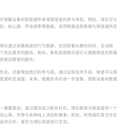
可穿戴设备和智能硬件来增强球迷的参与体验。例如，球队可以
应，如心跳、呼吸频率等数据，进而根据这些数据为球迷提供定
球队通过收集球迷的行为数据，包括观看比赛的时间、互动频
个性化需求的服务。例如，某些英超俱乐部可以根据球迷的观看
供更加精准的服务。
性化，还能增加他们的参与感。通过这些技术手段，球迷可以感
意度和忠诚度。未来，随着技术的进一步发展，智能设备和数据
一重要路径。通过建设线上粉丝社区，球队能够为球迷提供一个
流心得，并参与各种线上活动和赛事。例如，利物浦的官方社区
战术分析、甚至与球队高层进行交流。