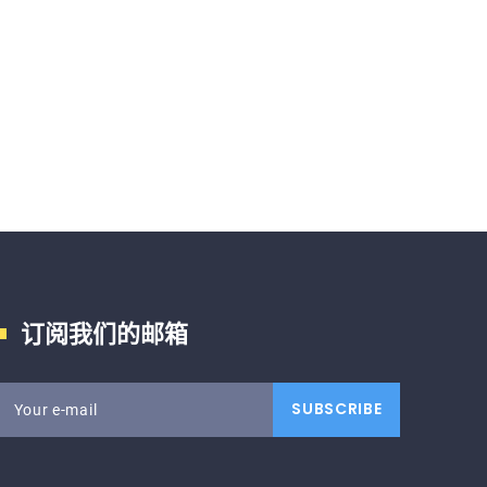
订阅我们的邮箱
SUBSCRIBE
Your e-mail