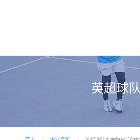
英超球
首页
企业文化
英超球队吉祥物背后的故