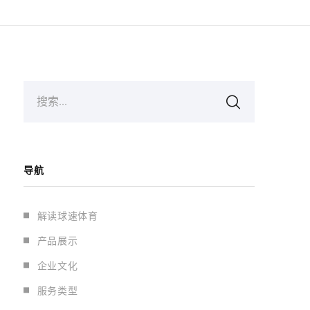
搜索...
导航
解读球速体育
产品展示
企业文化
服务类型