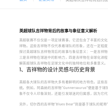
英超球队吉祥物背后的故事与象征意义解析
英超联赛不仅仅是一项足球赛事，它还包含了丰富的文化
祥物。这些吉祥物不仅代表着球队的形象，还在一定程度
探讨英超球队吉祥物背后的故事与象征意义：一是吉祥物
三是吉祥物在球迷中的影响力，四是吉祥物在全球化进程
解英超球队吉祥物在足球文化中的独特地位和多重意义。
1、吉祥物的设计灵感与历史背景
英超各大球队的吉祥物大多有着鲜明的地方特色，这些吉
统。例如，阿森纳的吉祥物“Gunnersaurus”便是
象不仅令人印象深刻，还能引发球迷的归属感，因为它代
另外，切尔西的吉祥物“Blues Bear”则是基于球队