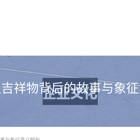
队吉祥物背后的故事与象征
事与象征意义解析