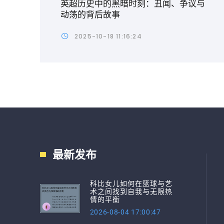
英超历史中的黑暗时刻：丑闻、争议与
动荡的背后故事
2025-10-18 11:16:24
最新发布
科比女儿如何在篮球与艺
术之间找到自我与无限热
情的平衡
2026-08-04 17:00:47