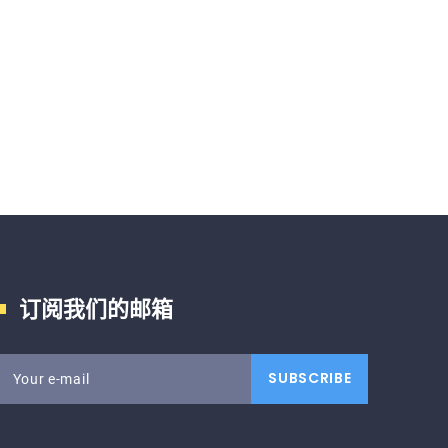
订阅我们的邮箱
SUBSCRIBE
Your e-mail