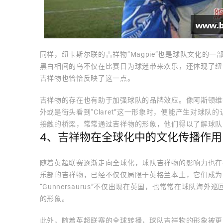
同样，纽卡斯尔联的吉祥物“Magpie”也是球队文化
黑白相间的鸟不仅在比赛日为球迷带来欢乐，还体现了纽
吉祥物也恰恰反映了这一点。
吉祥物的存在也有助于加强球队的品牌效应。像阿斯顿维拉的
外或是街头看到“Claret”这一形象时，便能产生对球
接触的桥梁，常常通过吉祥物的形象，他们得以了解球队
4、吉祥物在全球化中的文化传播作用
随着英超联赛逐渐走向全球化，球队吉祥物的影响力也在
乐部的吉祥物，已经不仅仅局限于英格兰本土，它们成为
“Gunnersaurus”不仅出现在英国，也常常在球队
的形象。
此外，随着英超联赛的全球转播，球队吉祥物的形象被更多的