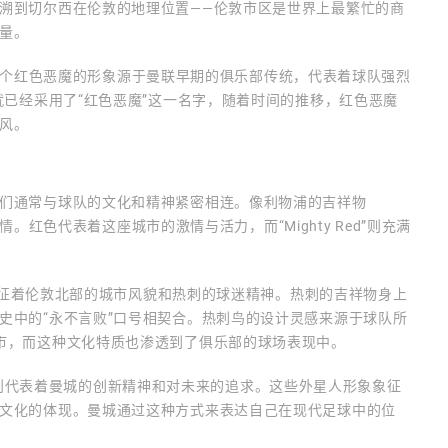
溯到切尔西在伦敦的地理位置——伦敦市区是世界上最繁忙的商
量。
之一。这个红色恶魔的形象源于曼联早期的俱乐部传统，代表着球队强烈
就已经采用了“红色恶魔”这一名字，随着时间的推移，红色恶魔
风。
们通常与球队的文化和精神紧密相连。像利物浦的吉祥物
热情。红色代表着这座城市的激情与活力，而“Mighty Red”则充满
，象征着伦敦北部的城市风貌和热刺的球迷精神。热刺的吉祥物身上
史中的“永不言败”口号相契合。热刺鸟的设计灵感来源于球队所
市，而这种文化特质也渗透到了俱乐部的球场表现中。
s Sister”则代表着曼城的创新精神和对未来的追求。这些外星人形象象征
文化的体现。曼城通过这种方式来表达自己在现代足球中的位