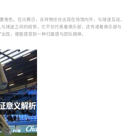
要角色。在比赛日，吉祥物往往出现在场馆内外，与球迷互动，
n”便是球队与球迷之间的纽带，它不仅代表着俱乐部，还传递着俱乐部与
er”出现，便能感受到一种归属感与团队精神。