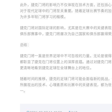
此外，捷克门将的影响力不仅体现在技术方面，还包括心
对于现代足球中的门将至关重要。随着足球比赛节奏的加
为许多年轻门将学习的楷模。
捷克门将对国际足球的影响，尤其是在大赛中的关键表现
俱乐部赛事中，捷克门将屡次为自己国家和俱乐部赢得荣
总结：
捷克门将一直是世界足球中不可忽视的力量。无论是彼得
都彰显了捷克在门将位置上的深厚底蕴。通过对捷克门将
更清晰地看到捷克足球在全球舞台上的地位。
随着时间的推移，捷克的足球门将可能会面临新的挑战，
所展现出的技术、心理素质和比赛中的关键表现，都为世
一。