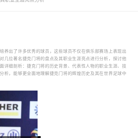
培养出了许多优秀的球员，这些球员不仅在俱乐部赛场上表现出
对几位著名捷克门将的盘点及其职业生涯亮点进行分析，探讨他
面详细剖析：捷克门将的历史背景、代表性人物的职业生涯、技
分析，能够更全面地理解捷克门将的辉煌历史及其在世界足球中