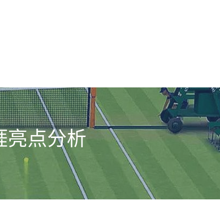
涯亮点分析