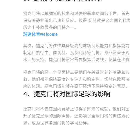
捷克门将以其细腻的技术和过硬的基本功闻名于世。首先
保持冷静并做出迅速的反应。彼得·切赫就是这方面的代
历史上扑救最多的门将之一。
球速体育welcome
其次，捷克门将往往具备极高的球场阅读能力和指挥能力
制定和执行中。像切赫、瓦茨利赫等门将，都非常善于观
术上的支持。捷克门将常常需要指挥后防线，使其在比赛
捷克门将的另一个显著特点是他们在关键时刻的冷静和心
救，他们都能保持高度的专注力和稳定性。切赫在欧冠决
应的体现。捷克门将能够在高压环境下保持稳定的表现，
4、捷克门将对国际足球的影响
捷克门将不仅在国内赛场上取得了辉煌的成就，他们对国
升了捷克足球的国际声誉，还影响了全球门将的训练方式
求，成为世界各国门将的学习榜样。