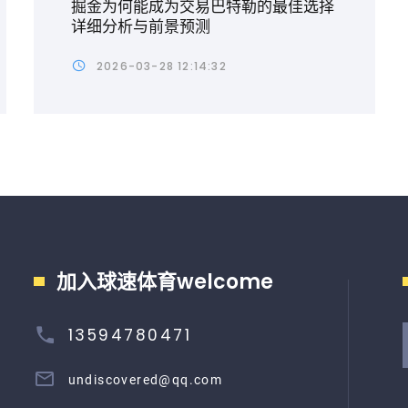
掘金为何能成为交易巴特勒的最佳选择
详细分析与前景预测
2026-03-28 12:14:32
加入球速体育welcome
13594780471
undiscovered@qq.com