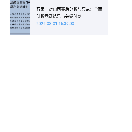
石家庄对山西赛后分析与亮点：全面
剖析竞赛结果与关键时刻
2026-08-01 16:39:00