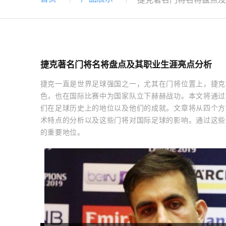
捷克著名门将名将盘点及其职业生涯亮点分析
捷克一直是世界足球强国之一，尤其在门将位置上，捷克
色，也在国际比赛中为国家队立下赫赫战功。本文将通过
们在足球历史上的地位以及他们的成就。文章将从四个方
术特点的分析以及这些门将对国际足球的影响。通过这些
的重要地位。