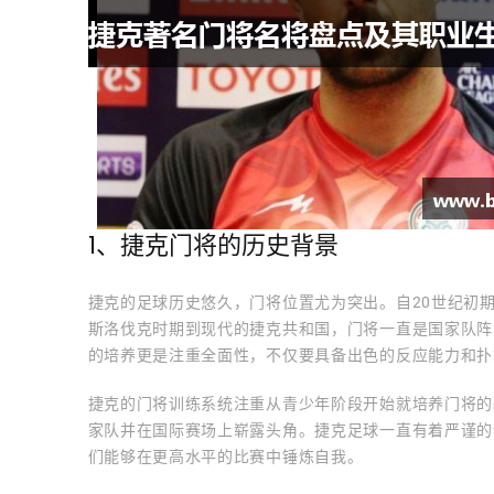
1、捷克门将的历史背景
捷克的足球历史悠久，门将位置尤为突出。自20世纪初
斯洛伐克时期到现代的捷克共和国，门将一直是国家队阵
的培养更是注重全面性，不仅要具备出色的反应能力和扑
捷克的门将训练系统注重从青少年阶段开始就培养门将的
家队并在国际赛场上崭露头角。捷克足球一直有着严谨的
们能够在更高水平的比赛中锤炼自我。