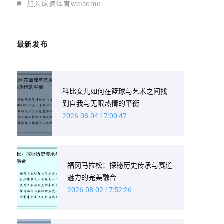
加入球速体育welcome
最新发布
科比女儿如何在篮球与艺术之间找
到自我与无限热情的平衡
2026-08-04 17:00:47
福冈马拉松：探秘历史传承与赛道
魅力的完美融合
2026-08-02 17:52:26