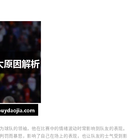
为球队的领袖，他在比赛中的情绪波动时常影响到队友的表现。
判罚而暴怒，影响了自己在场上的表现，也让队友的士气受到影