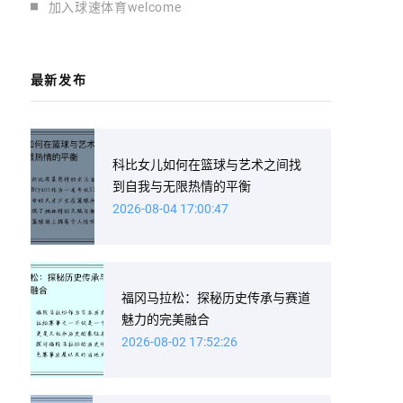
加入球速体育welcome
最新发布
科比女儿如何在篮球与艺术之间找
到自我与无限热情的平衡
2026-08-04 17:00:47
福冈马拉松：探秘历史传承与赛道
魅力的完美融合
2026-08-02 17:52:26