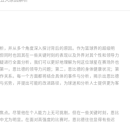
析，并从多个角度深入探讨背后的原因。作为篮球界的超级明
但同时也因其在一些关键时刻的表现以及外界对其个性和领导力
疑进行全面分析，我们可以更好地理解为何这位球星在赛场外也
第一，恩比德的领导力问题；第二，恩比德的身体健康状况；第
作关系。每一个方面都将结合具体的事件与分析，揭示出恩比德
与劣势，并提出可能的改进路径，为球迷和分析人士提供更为客
焦点。尽管他在个人能力上无可挑剔，但在一些关键时刻，恩比
中尤为明显。在面对高强度的比赛时，恩比德往往显得有些迟