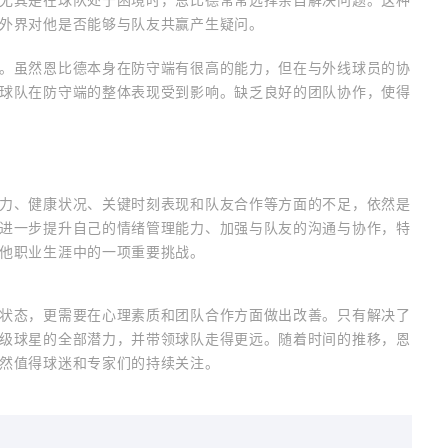
尤其是在球队处于困境时，恩比德常常选择亲自解决问题。这种
外界对他是否能够与队友共赢产生疑问。
。虽然恩比德本身在防守端有很高的能力，但在与外线球员的协
球队在防守端的整体表现受到影响。缺乏良好的团队协作，使得
力、健康状况、关键时刻表现和队友合作等方面的不足，依然是
进一步提升自己的情绪管理能力、加强与队友的沟通与协作，特
他职业生涯中的一项重要挑战。
状态，更需要在心理素质和团队合作方面做出改善。只有解决了
级球星的全部潜力，并带领球队走得更远。随着时间的推移，恩
然值得球迷和专家们的持续关注。