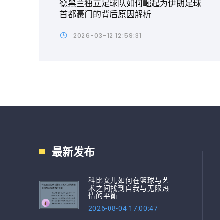
德黑兰独立足球队如何崛起为伊朗足球
首都豪门的背后原因解析
2026-03-12 12:59:31
最新发布
科比女儿如何在篮球与艺
术之间找到自我与无限热
情的平衡
2026-08-04 17:00:47