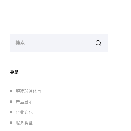
搜索...
导航
解读球速体育
产品展示
企业文化
服务类型