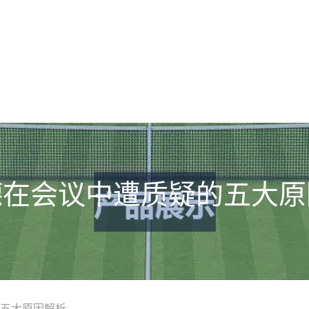
德在会议中遭质疑的五大原
五大原因解析