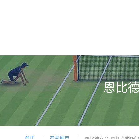
恩比
首页
产品展示
恩比德在会议中遭质疑的