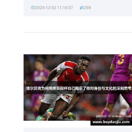
2025-12-02 11:10:57
298