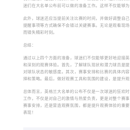
迷们在大名单公布前可以做的准备工作。这样不仅能够为
此外，球迷还应当提前关注比赛的时间，并做好调整自己
提醒事项等方式确保不会错过关键赛事。无论是观看现场
而错失精彩时刻。
总结：
通过以上四个方面的准备，球迷们不仅能够更好地迎接英
和深刻的观赛体验。首先，了解球队现状和潜力球员是提
对球队状态的敏感度。其次，赛事安排和比赛的具体内容
择和策略。最后，做好观赛工具和氛围的建设，是提升观
总体而言，英格兰大名单的公布不仅是一次球迷的狂欢时
工作，不仅是对自己的激情与热爱负责，更是对整个赛事
赛事安排，还是营造观赛氛围，都是提升观赛体验的重要
表现！