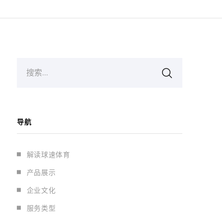
搜索...
导航
解读球速体育
产品展示
企业文化
服务类型