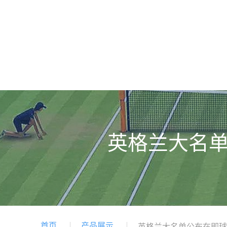
英格兰大名
首页
产品展示
英格兰大名单公布在即球