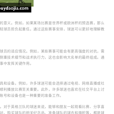
的意义。例如，如果某场比赛是世界杯或欧洲杯的预选赛，那么
轻球员担负起重任。通过这些赛事安排，球迷可以更好地理解教
球员的适应情况。例如，某些赛事可能会有更高强度的对抗，需
侧重技术细节和战术执行力，这也会影响大名单的最终组成。通
事中发挥关键作用。
具和设备。例如，许多球迷可能会选择通过电视、网络直播或社
顺利播放比赛至关重要。此外，许多球迷也喜欢在社交平台上讨
账号和设备也是一种重要的准备工作。
。对于英格兰队的球迷来说，能够和朋友一起观看比赛、分享喜
对、购买球队的相关纪念品、准备球队的球衣和旗帜等，都是球