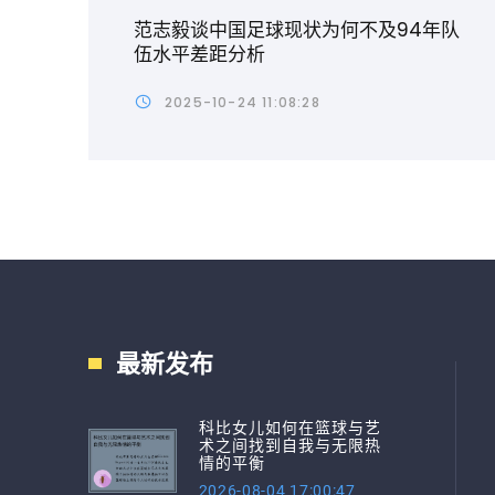
范志毅谈中国足球现状为何不及94年队
伍水平差距分析
2025-10-24 11:08:28
最新发布
科比女儿如何在篮球与艺
术之间找到自我与无限热
情的平衡
2026-08-04 17:00:47