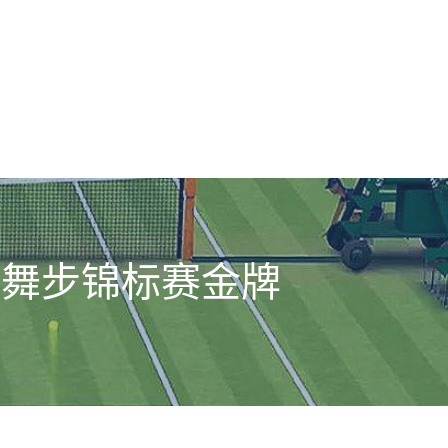
装舞步锦标赛金牌