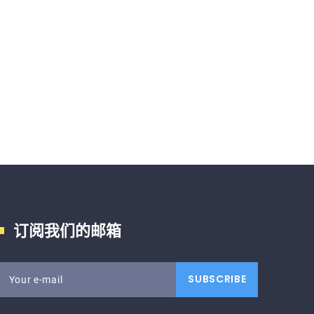
订阅我们的邮箱
SUBSCRIBE
Your e-mail