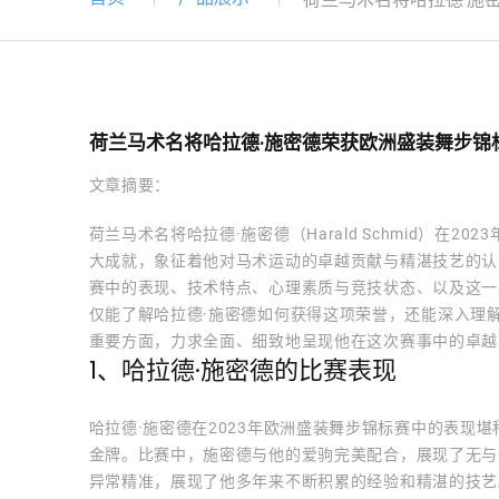
荷兰马术名将哈拉德·施密德荣获欧洲盛装舞步锦
文章摘要：
荷兰马术名将哈拉德·施密德（Harald Schmid）在
大成就，象征着他对马术运动的卓越贡献与精湛技艺的认
赛中的表现、技术特点、心理素质与竞技状态、以及这一
仅能了解哈拉德·施密德如何获得这项荣誉，还能深入理
重要方面，力求全面、细致地呈现他在这次赛事中的卓越
1、哈拉德·施密德的比赛表现
哈拉德·施密德在2023年欧洲盛装舞步锦标赛中的表现
金牌。比赛中，施密德与他的爱驹完美配合，展现了无与
异常精准，展现了他多年来不断积累的经验和精湛的技艺