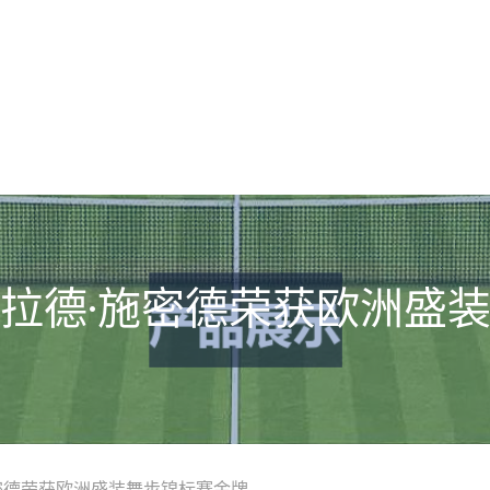
拉德·施密德荣获欧洲盛
密德荣获欧洲盛装舞步锦标赛金牌