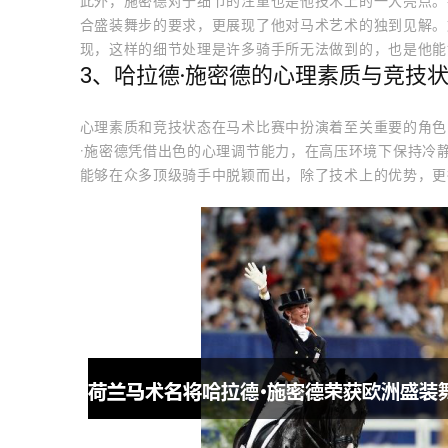
此外，施密德对于细节的注重也是他技术上的一大亮点。
合盛装舞步的要求，更展现了他对马术艺术的独到见解。
现，这样的细节处理是许多骑手所无法做到的，也是他能
3、哈拉德·施密德的心理素质与竞技
心理素质和竞技状态在马术比赛中扮演着至关重要的角色
·施密德凭借出色的心理调节能力，在高压环境下保持冷静
能够在众多顶级骑手中脱颖而出，除了技术上的优势，更