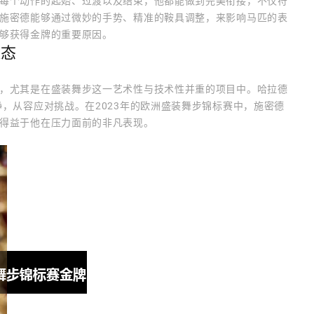
每个动作的起始、过渡以及结束，他都能做到完美衔接，不仅符
施密德能够通过微妙的手势、精准的鞍具调整，来影响马匹的表
够获得金牌的重要原因。
状态
，尤其是在盛装舞步这一艺术性与技术性并重的项目中。哈拉德
，从容应对挑战。在2023年的欧洲盛装舞步锦标赛中，施密德
得益于他在压力面前的非凡表现。