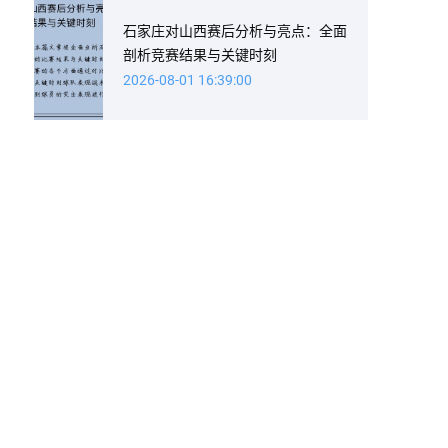
石家庄对山西赛后分析与亮点：全面
剖析竞赛结果与关键时刻
2026-08-01 16:39:00