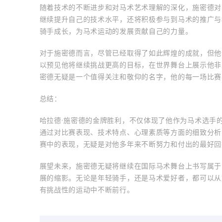
随着技术的不断进步和对马术艺术理解的深化，施密德对
继续提升自己的技术水平，还将积极参与到马术的推广与
骑手成长，为马术运动的发展贡献自己的力量。
对于施密德而言，尽管已经取得了如此辉煌的成就，但他
以预见他将继续挑战更高的目标，在世界舞台上展示他非
密德无疑是一个值得关注和敬仰的名字，他的每一场比赛
总结：
哈拉德·施密德的金牌胜利，不仅体现了他作为马术选手
通过对比赛表现、技术特点、心理素质等方面的细致分析
赛中的表现，无疑是对他多年来不断努力和付出的最好回
展望未来，施密德无疑将继续在国际马术舞台上书写属于
展的缩影。无论是年轻骑手，还是马术爱好者，都可以从
有挑战性的运动中不断前行。