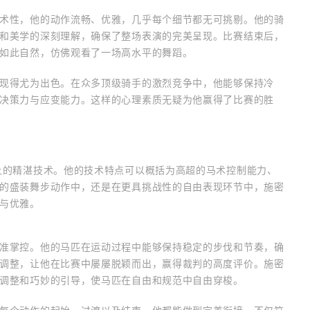
术性，他的动作流畅、优雅，几乎每个细节都无可挑剔。他的骑
和美学的深刻理解，确保了整场表演的完美呈现。比赛结束后，
如此自然，仿佛观看了一场高水平的舞蹈。
现得尤为出色。在众多顶级骑手的激烈竞争中，他能够保持冷
决策力与应变能力。这样的心理素质无疑为他赢得了比赛的胜
上的精湛技术。他的技术特点可以概括为高超的马术控制能力、
的盛装舞步动作中，还是在更具挑战性的自由表现环节中，施密
与优雅。
准掌控。他的马匹在运动过程中能够保持稳定的步伐和节奏，确
调整，让他在比赛中屡屡脱颖而出，赢得裁判的高度评价。施密
调整和巧妙的引导，使马匹在自由和规范中自由穿梭。