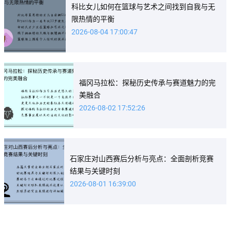
科比女儿如何在篮球与艺术之间找到自我与无
限热情的平衡
2026-08-04 17:00:47
福冈马拉松：探秘历史传承与赛道魅力的完
美融合
2026-08-02 17:52:26
石家庄对山西赛后分析与亮点：全面剖析竞赛
结果与关键时刻
2026-08-01 16:39:00