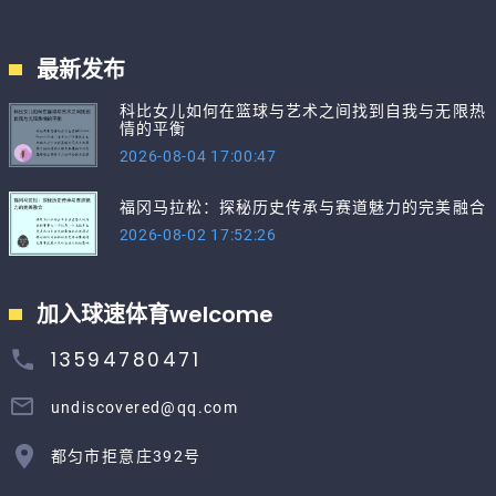
最新发布
科比女儿如何在篮球与艺术之间找到自我与无限热
情的平衡
2026-08-04 17:00:47
福冈马拉松：探秘历史传承与赛道魅力的完美融合
2026-08-02 17:52:26
加入球速体育welcome
13594780471
undiscovered@qq.com
都匀市拒意庄392号