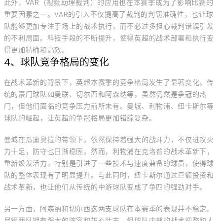
此外，VAR（视频助理裁判）的应用也在本赛季成为了影响比赛的
重要因素之一。VAR的引入不仅提高了裁判的判罚准确性，也让球
队能够更加专注于场上的战术执行，而不必过多担心裁判错误引发
的不利局面。科技手段的不断提升，使得英超的战术部署和执行变
得更加精确和高效。
4、球队竞争格局的变化
在战术革新的背景下，英超本赛季的竞争格局发生了显著变化。传
统的豪门球队如曼联、切尔西和阿森纳等，虽然仍然是争冠的热
门，但他们面临的竞争压力前所未有。曼城、利物浦、纽卡斯尔等
球队的崛起，让英超的争冠格局更加错综复杂。
曼城在瓜迪奥拉的带领下，依然保持着强大的战斗力，不仅进攻火
力十足，防守也日渐稳固。然而，利物浦在克洛普的战术革新下，
重新焕发活力，特别是引进了一些技术与速度兼备的球员，使得球
队的整体表现有了明显提升。与此同时，纽卡斯尔通过巨额投资和
战术革新，也让他们从传统的中游球队变成了争四的强劲对手。
另一方面，阿森纳和切尔西这两支球队在本赛季的表现并不稳定。
尽管两队拥有强大的阵容和雄心壮志，但球队内部的战术调整和人