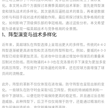
化。本文将从四个方面探讨本赛季英超的战术革新：首先是阵型演
变和球队战术的多样化，其次是高压逼抢战术的普及，再者是数据
分析与科技手段对战术的辅助作用，最后将探讨球队竞争格局的变
化，如何影响了顶级俱乐部的争冠格局。通过这些分析，本文希望
能为读者呈现一幅英超战术与竞争格局的全景图。
1、阵型演变与战术多样化
近年来，英超球队在阵型选择上呈现出更大的多样性。传统的4-4-2
阵型逐渐被更具进攻性和灵活性的阵型所取代。例如，曼城的4-3-3
阵型已经变得更加灵活，在进攻中往往通过增加中场球员的重叠来
压制对方防线。而利物浦的4-3-3也在克洛普的手下演变为更加多变
的高压阵型，不仅提升了前场逼抢的效率，还在控球方面增强了球
员间的流畅度。
此外，阵型的革新不仅仅体现在进攻端，防守阵型也呈现出新的变
化。一些球队在防守时会采取5后卫阵型，例如托特纳姆热刺和一
些中下游球队，以便在防守端保持更高的稳定性，并且通过反击制
造威胁。此种阵型下，后卫不仅仅局限于防守，还能通过精准的长
传为前锋创造机会，攻守转换快速而高效。