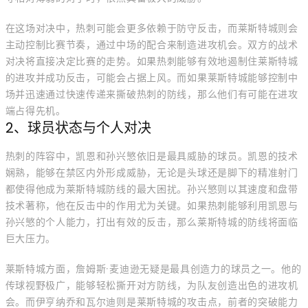
在这场对决中，热刺可能会更多依赖于防守反击，而莱斯特城则会
主动控制比赛节奏，通过中场的配合来制造进攻机会。双方的战术
对决将直接决定比赛的走势。如果热刺能够有效地遏制住莱斯特城
的进攻并成功反击，可能会占据上风。而如果莱斯特城能够控制中
场并迅速通过快速传递来撕破热刺的防线，那么他们有可能在进攻
端占得先机。
2、球员状态与个人对决
热刺的阵容中，凯恩和孙兴慜依旧是最具威胁的球员。凯恩的技术
娴熟，能够在禁区内外形成威胁，无论是头球还是脚下的精准射门
都使得他成为莱斯特城防线的最大困扰。孙兴慜则以其速度和盘带
技术著称，他在反击中的作用尤为关键。如果热刺能够利用凯恩与
孙兴慜的个人能力，打出有效的反击，那么莱斯特城的防线将面临
巨大压力。
莱斯特城方面，詹姆斯·麦迪逊无疑是最具创造力的球员之一。他的
传球视野极广，能够轻松撕开对方防线，为队友创造出色的进攻机
会。而伊亨纳乔和瓦尔迪则是莱斯特城的攻击点，前者的突破能力