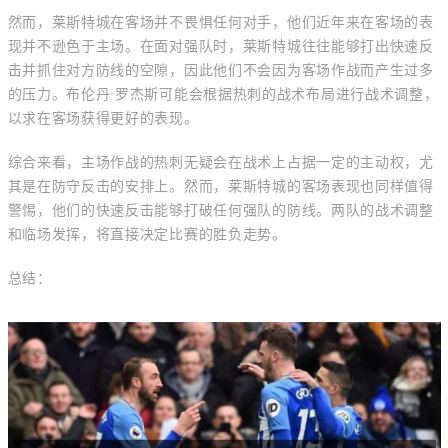
然而，莱斯特城在客场并不畏惧任何对手，他们近年来在客场的表
现并不逊色于主场。在面对强队时，莱斯特城往往能够打出快速反
击并抓住对方防线的空隙，因此他们不会因为客场作战而产生过多
的压力。布伦丹·罗杰斯可能会根据热刺的战术布局进行战术调整，
以求在客场获得更好的表现。
综合来看，主场作战的热刺无疑会在战术上占据一定的主动权，尤
其是在防守反击的安排上。然而，莱斯特城的客场表现也同样值得
警惕，他们的快速反击能够打破任何强队的防线。两队的战术调整
和临场发挥，将直接决定比赛的胜负走势。
总结：