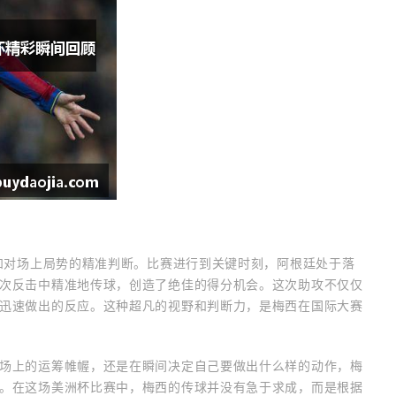
光和对场上局势的精准判断。比赛进行到关键时刻，阿根廷处于落
次反击中精准地传球，创造了绝佳的得分机会。这次助攻不仅仅
迅速做出的反应。这种超凡的视野和判断力，是梅西在国际大赛
场上的运筹帷幄，还是在瞬间决定自己要做出什么样的动作，梅
。在这场美洲杯比赛中，梅西的传球并没有急于求成，而是根据