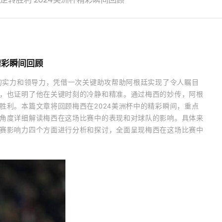
精彩瞬间回顾
星的实力和领导力，凭借一次关键助攻帮助阿根廷实现了令人瞩目
，也证明了他在关键时刻的冷静和精准。通过梅西的妙传，阿根
胜利。本篇文章将回顾梅西在2024美洲杯中的精彩瞬间，重点
角度详细解读梅西在这场比赛中的表现和对球队的影响。具体来
赛影响力四个方面进行分析和探讨，全面呈现梅西在这场比赛中