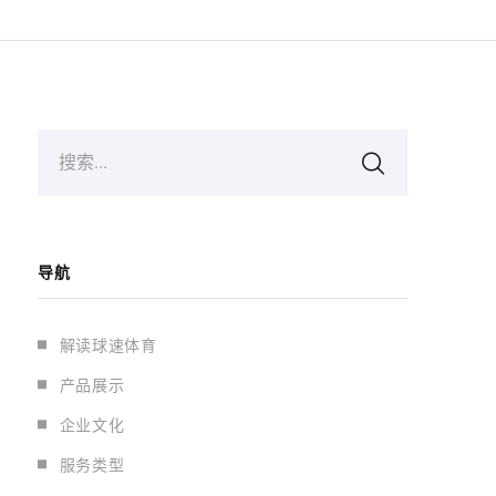
搜索...
导航
解读球速体育
产品展示
企业文化
服务类型