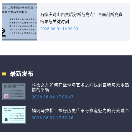
石家庄对山西赛后分析与亮点：全面剖析竞赛
结果与关键时刻
2026-08-01 16:39:00
最新发布
科比女儿如何在篮球与艺术之间找到自我与无限热
情的平衡
2026-08-04 17:00:47
福冈马拉松：探秘历史传承与赛道魅力的完美融合
2026-08-02 17:52:26