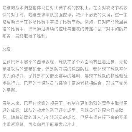
哈维的战术调整也体现在对比赛节奏的控制上。在面对攻防节奏较
快的对手时，哈维要求球队加强控球，减少不必要的失误，这一策
略帮助巴萨在多场比赛中掌控了比赛节奏。例如，在对阵马德里竞
技的比赛中，巴萨通过持续的控球与细腻的传递打乱了对手的防守
布置，最终取得了胜利。
总结：
回顾巴萨本赛季的西甲表现，球队在多个方面均有显著进步，无论
是进攻端的流畅配合，还是防守端的稳固防线，都体现了球队整体
实力的提升。尤其是在关键比赛中的胜利，展现了球队的韧性和战
术执行力。巴萨的年轻球员与经验丰富的老将相结合，形成了完美
的平衡。
展望未来，巴萨在哈维的领导下，有望在更加激烈的竞争中取得更
好的成绩。球队的战术体系已逐步成型，且球员们的配合日益默
契。随着新援的融入与年轻球员的成长，巴萨有望在接下来的赛季
中重返巅峰，再次向西甲冠军发起冲击。