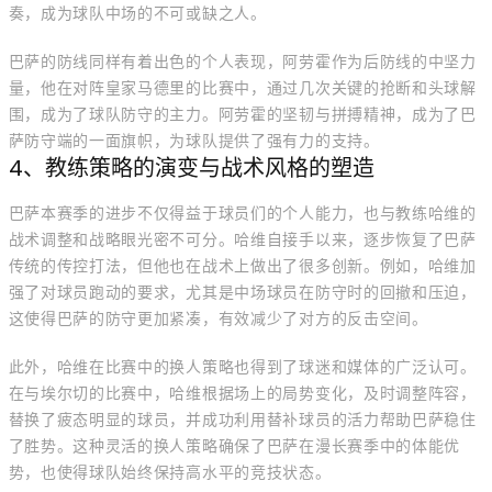
奏，成为球队中场的不可或缺之人。
巴萨的防线同样有着出色的个人表现，阿劳霍作为后防线的中坚力
量，他在对阵皇家马德里的比赛中，通过几次关键的抢断和头球解
围，成为了球队防守的主力。阿劳霍的坚韧与拼搏精神，成为了巴
萨防守端的一面旗帜，为球队提供了强有力的支持。
4、教练策略的演变与战术风格的塑造
巴萨本赛季的进步不仅得益于球员们的个人能力，也与教练哈维的
战术调整和战略眼光密不可分。哈维自接手以来，逐步恢复了巴萨
传统的传控打法，但他也在战术上做出了很多创新。例如，哈维加
强了对球员跑动的要求，尤其是中场球员在防守时的回撤和压迫，
这使得巴萨的防守更加紧凑，有效减少了对方的反击空间。
此外，哈维在比赛中的换人策略也得到了球迷和媒体的广泛认可。
在与埃尔切的比赛中，哈维根据场上的局势变化，及时调整阵容，
替换了疲态明显的球员，并成功利用替补球员的活力帮助巴萨稳住
了胜势。这种灵活的换人策略确保了巴萨在漫长赛季中的体能优
势，也使得球队始终保持高水平的竞技状态。