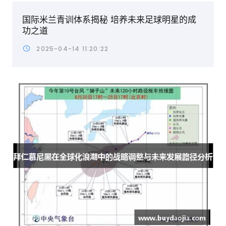
国际米兰青训体系揭秘 培养未来足球明星的成
功之道
2025-04-14 11:20:22