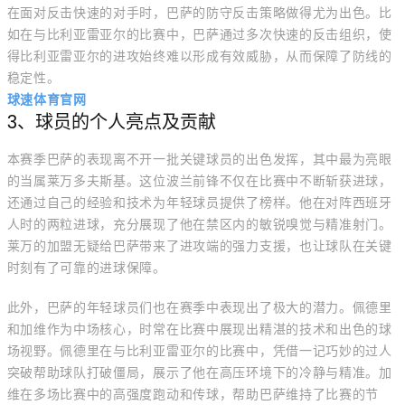
在面对反击快速的对手时，巴萨的防守反击策略做得尤为出色。比
如在与比利亚雷亚尔的比赛中，巴萨通过多次快速的反击组织，使
得比利亚雷亚尔的进攻始终难以形成有效威胁，从而保障了防线的
稳定性。
球速体育官网
3、球员的个人亮点及贡献
本赛季巴萨的表现离不开一批关键球员的出色发挥，其中最为亮眼
的当属莱万多夫斯基。这位波兰前锋不仅在比赛中不断斩获进球，
还通过自己的经验和技术为年轻球员提供了榜样。他在对阵西班牙
人时的两粒进球，充分展现了他在禁区内的敏锐嗅觉与精准射门。
莱万的加盟无疑给巴萨带来了进攻端的强力支援，也让球队在关键
时刻有了可靠的进球保障。
此外，巴萨的年轻球员们也在赛季中表现出了极大的潜力。佩德里
和加维作为中场核心，时常在比赛中展现出精湛的技术和出色的球
场视野。佩德里在与比利亚雷亚尔的比赛中，凭借一记巧妙的过人
突破帮助球队打破僵局，展示了他在高压环境下的冷静与精准。加
维在多场比赛中的高强度跑动和传球，帮助巴萨维持了比赛的节