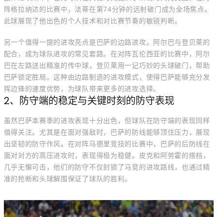
阵格拉纳达的比赛中，法蒂在第74分钟的远射破门成为全场焦点。
此球展现了他出色的个人技术和对比赛节奏的敏锐判断。
另一个值得一提的进攻亮点是巴萨的边路进攻。阿尔巴与登贝莱的
配合，成为球队进攻的常见套路。在对阵瓦伦西亚的比赛中，阿尔
巴在左路送出精准的传中球，登贝莱用一记巧妙的头球破门，帮助
巴萨锁定胜局。这种由边路制造的进攻模式，使得巴萨能够充分发
挥边锋的速度优势，为球队带来更多的进攻选择。
2、防守端的稳定与关键时刻的防守表现
虽然巴萨本赛季的进攻表现十分出色，但球队在防守端的表现同样
值得关注。尤其是在面对强敌时，巴萨的防线能够顶住压力，展现
出坚韧的防守作风。在对阵马德里竞技的比赛中，巴萨的后防线在
面对对方的高压进攻时，表现得极为稳健。皮克和阿劳霍的搭档，
几乎无懈可击，他们的防守不仅封锁了马竞的进攻路线，也通过精
准的抢断和头球解围保证了球队的胜利。