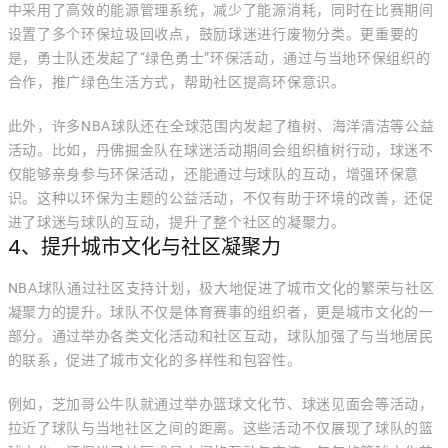
中采用了高效的能源管理系统，减少了能源消耗，同时在比赛期间
设置了多个环保垃圾回收点，鼓励球迷进行废物分类。更重要的
是，勇士队还发起了“绿色勇士”环保活动，通过与当地环保组织的
合作，推广绿色生活方式，帮助社区提高环保意识。
此外，许多NBA球队还在全球范围内发起了植树、海洋清洁等公益
活动。比如，丹佛掘金队在球迷活动期间会组织植树行动，球迷不
仅能够亲身参与环保活动，还能通过与球队的互动，增强环保意
识。这种以环保为主题的公益活动，不仅有助于环境的改善，还促
进了球迷与球队的互动，提升了整个社区的凝聚力。
4、提升城市文化与社区凝聚力
NBA球队通过社区支持计划，极大地促进了城市文化的繁荣与社区
凝聚力的提升。球队不仅是体育赛事的组织者，更是城市文化的一
部分。通过举办各类文化活动和社区互动，球队加强了与当地居民
的联系，促进了城市文化的多样性和包容性。
例如，芝加哥公牛队就通过举办篮球文化节、球迷见面会等活动，
拉近了球队与当地社区之间的距离。这些活动不仅展现了球队的篮