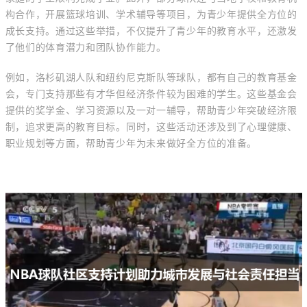
构合作，开展篮球培训、学术辅导等项目，为青少年提供全方位的
成长支持。通过这些举措，不仅提升了青少年的教育水平，还激发
了他们的体育潜力和团队协作能力。
例如，洛杉矶湖人队和纽约尼克斯队等球队，都有自己的教育基金
会，专门支持那些有才华但经济条件较为困难的学生。这些基金会
提供的奖学金、学习资源以及一对一辅导，帮助青少年突破经济限
制，追求更高的教育目标。同时，这些活动还涉及到了心理健康、
职业规划等方面，帮助青少年为未来做好全方位的准备。