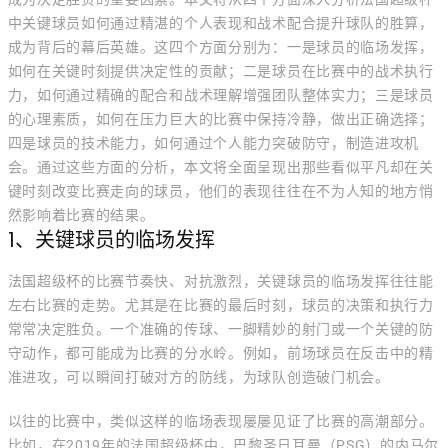
中关键球员如何通过精湛的个人表现和战术配合提升球队的胜算，
成为背后的幕后英雄。这四个方面分别为：一是球员的临场发挥，
如何在关键时刻提供决定性的贡献；二是球员在比赛中的战术执行
力，如何通过精确的配合和战术理解增强团队整体实力；三是球员
的心理素质，如何在压力巨大的比赛中保持冷静，做出正确选择；
四是球员的技术能力，如何通过个人能力突破防守，制造进攻机
会。通过这些方面的分析，本文将全面呈现出那些看似平凡却在关
键时刻改变比赛走向的球员，他们的表现往往在不为人知的地方悄
然影响着比赛的结果。
1、关键球员的临场发挥
法国超级杯的比赛节奏快、对抗激烈，关键球员的临场发挥往往能
左右比赛的走势。尤其是在比赛的最后时刻，球员的决策和执行力
常常决定胜负。一个准确的传球、一脚精妙的射门或一个关键的防
守动作，都可能成为比赛的分水岭。例如，前场球员在反击中的精
准进攻，可以瞬间打破对方的防线，为球队创造破门机会。
以往的比赛中，类似这样的临场表现屡屡见证了比赛的高潮部分。
比如，在2019年的法国超级杯中，巴黎圣日耳曼（PSG）的内马尔