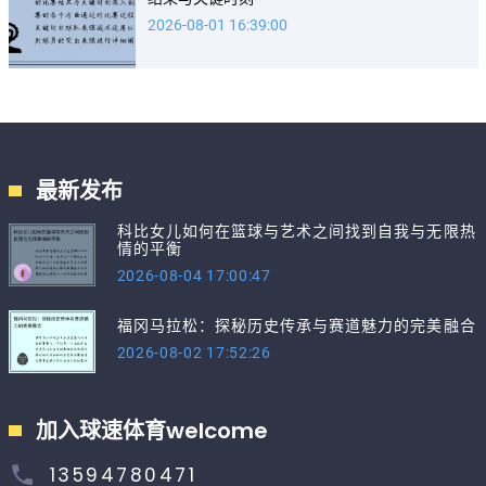
2026-08-01 16:39:00
最新发布
科比女儿如何在篮球与艺术之间找到自我与无限热
情的平衡
2026-08-04 17:00:47
福冈马拉松：探秘历史传承与赛道魅力的完美融合
2026-08-02 17:52:26
加入球速体育welcome
13594780471