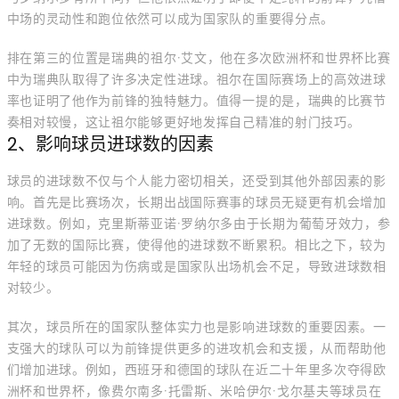
中场的灵动性和跑位依然可以成为国家队的重要得分点。
排在第三的位置是瑞典的祖尔·艾文，他在多次欧洲杯和世界杯比赛
中为瑞典队取得了许多决定性进球。祖尔在国际赛场上的高效进球
率也证明了他作为前锋的独特魅力。值得一提的是，瑞典的比赛节
奏相对较慢，这让祖尔能够更好地发挥自己精准的射门技巧。
2、影响球员进球数的因素
球员的进球数不仅与个人能力密切相关，还受到其他外部因素的影
响。首先是比赛场次，长期出战国际赛事的球员无疑更有机会增加
进球数。例如，克里斯蒂亚诺·罗纳尔多由于长期为葡萄牙效力，参
加了无数的国际比赛，使得他的进球数不断累积。相比之下，较为
年轻的球员可能因为伤病或是国家队出场机会不足，导致进球数相
对较少。
其次，球员所在的国家队整体实力也是影响进球数的重要因素。一
支强大的球队可以为前锋提供更多的进攻机会和支援，从而帮助他
们增加进球。例如，西班牙和德国的球队在近二十年里多次夺得欧
洲杯和世界杯，像费尔南多·托雷斯、米哈伊尔·戈尔基夫等球员在