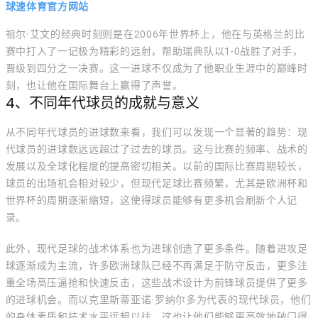
球速体育官方网站
祖尔·艾文的经典时刻则是在2006年世界杯上，他在与英格兰的比
赛中打入了一记极为精彩的远射，帮助瑞典队以1-0战胜了对手，
晋级到四分之一决赛。这一进球不仅成为了他职业生涯中的巅峰时
刻，也让他在国际舞台上赢得了声誉。
4、不同年代球员的成就与意义
从不同年代球员的进球数来看，我们可以发现一个显著的趋势：现
代球员的进球数远远超过了过去的球员。这与比赛的频率、战术的
发展以及全球化程度的提高密切相关。以前的国际比赛周期较长，
球员的出场机会相对较少，但现代足球比赛频繁，尤其是欧洲杯和
世界杯的周期逐渐缩短，这使得球员能够有更多机会刷新个人记
录。
此外，现代足球的战术体系也为进球创造了更多条件。随着进攻足
球逐渐成为主流，许多欧洲球队已经不再满足于防守反击，更多注
重全场高压逼抢和快速反击，这些战术设计为前锋球员提供了更多
的进球机会。而以克里斯蒂亚诺·罗纳尔多为代表的现代球员，他们
的身体素质和技术水平远超以往，这也让他们能够更高效地破门得