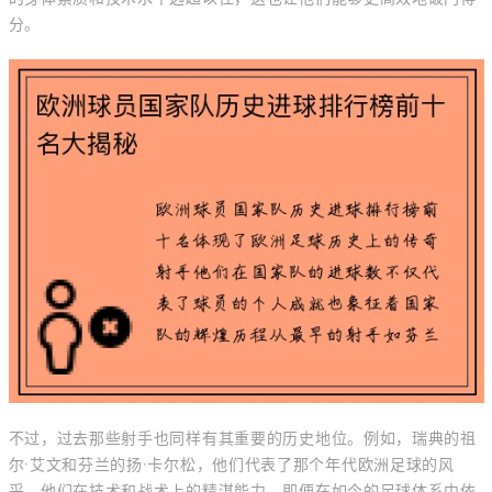
分。
不过，过去那些射手也同样有其重要的历史地位。例如，瑞典的祖
尔·艾文和芬兰的扬·卡尔松，他们代表了那个年代欧洲足球的风
采。他们在技术和战术上的精湛能力，即便在如今的足球体系中依