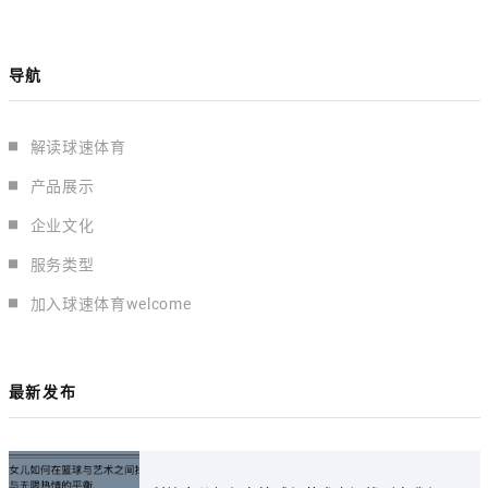
导航
解读球速体育
产品展示
企业文化
服务类型
加入球速体育welcome
最新发布