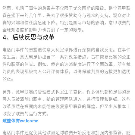
然而，电话门事件的后果并不仅限于尤文图斯的降级。整个意甲联
赛在接下来的几年里，失去了很多赞助商与观众的支持，观众对比
赛的兴趣和信任度急剧下降。特别是国际市场的影响，意甲联赛的
全球知名度和影响力也受到了一定的限制。
4、后续反思与改革
电话门事件的暴露迫使意大利足球界进行深刻的自我反思。在事件
发生后，意大利足协出台了一系列改革措施，旨在恢复比赛的公正
性和联赛的信誉。例如，裁判的选派制度进行了全面改革，所有裁
判员的表现都被纳入公开评价体系，以确保裁判员的选拔更加透明
公正。
另外，意甲联赛的管理模式也发生了变化，许多俱乐部和足协的高
层人员被清除出职务，新的管理团队进入，进行清理和整顿。这些
改革虽然在短期内未能彻底恢复意甲联赛的辉煌，但至少从根本上
改变了联赛的运行方式。
球速体育welcome
电话门事件还促使其他欧洲足球联赛开始反思和加强内部监管。随