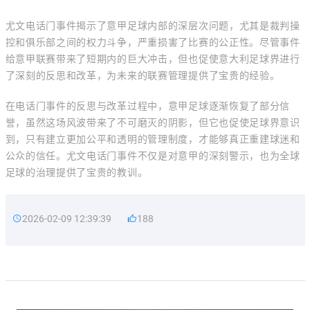
尤文电话门事件揭示了意甲足球内部的深层次问题，尤其是裁判操
控和俱乐部之间的权力斗争，严重损害了比赛的公正性。尽管事件
给意甲联赛带来了短期内的巨大冲击，但也促使意大利足球界进行
了深刻的反思和改革，为未来的联赛管理提供了宝贵的经验。
在电话门事件的反思与改革过程中，意甲足球逐渐恢复了部分信
誉，虽然这场风波带来了不可磨灭的阴影，但它也促使足球界意识
到，只有建立更加公平和透明的管理制度，才能够真正重建球迷和
公众的信任。尤文电话门事件不仅是对意甲的深刻警示，也为全球
足球的治理提供了宝贵的教训。
2026-02-09 12:39:39
188