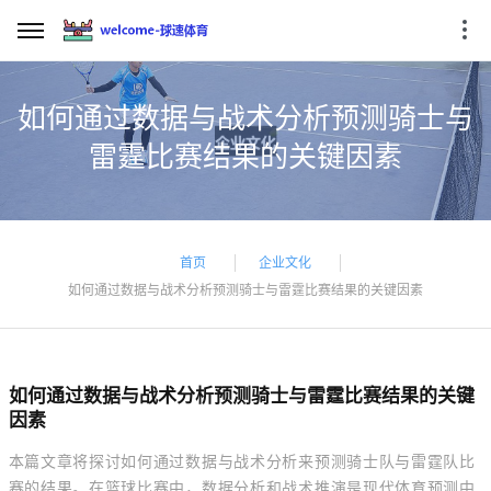
如何通过数据与战术分析预测骑士与
雷霆比赛结果的关键因素
首页
企业文化
如何通过数据与战术分析预测骑士与雷霆比赛结果的关键因素
如何通过数据与战术分析预测骑士与雷霆比赛结果的关键
因素
本篇文章将探讨如何通过数据与战术分析来预测骑士队与雷霆队比
赛的结果。在篮球比赛中，数据分析和战术推演是现代体育预测中