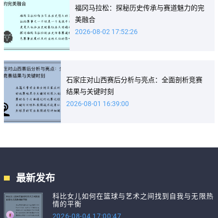
福冈马拉松：探秘历史传承与赛道魅力的完
美融合
2026-08-02 17:52:26
石家庄对山西赛后分析与亮点：全面剖析竞赛
结果与关键时刻
2026-08-01 16:39:00
最新发布
科比女儿如何在篮球与艺术之间找到自我与无限热
情的平衡
2026-08-04 17:00:47