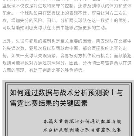
篮板球不仅仅是对进攻和防守的控制，还涉及到球队的体力和整体
配合。一个球队如果在篮板球上的表现不佳，容易让对方二次进
攻，增加失分的风险。因此，分析两支球队在这一数据上的优势，
可以帮助预测哪支球队在比赛中能够占据更多的主动。
此外，失误与犯规的控制也是至关重要的因素。两支球队在比赛中
的失误次数、犯规次数以及罚球命中率，都会直接影响比赛的走
势。如果一支球队失误频繁，容易被对方抓住反击机会；而频繁犯
规则可能导致对方通过罚球得分。因此，分析骑士与雷霆两队在这
方面的表现，有助于判断比赛的胜负趋势。