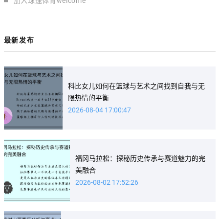
加入球速体育welcome
最新发布
科比女儿如何在篮球与艺术之间找到自我与无
限热情的平衡
2026-08-04 17:00:47
福冈马拉松：探秘历史传承与赛道魅力的完
美融合
2026-08-02 17:52:26