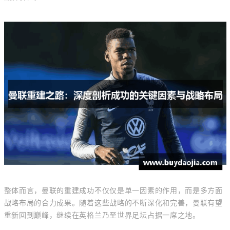
整体而言，曼联的重建成功不仅仅是单一因素的作用，而是多方面
战略布局的合力成果。随着这些战略的不断深化和完善，曼联有望
重新回到巅峰，继续在英格兰乃至世界足坛占据一席之地。