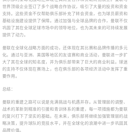
世界顶级企业签订了多个战略合作协议，吸引了大量的投资和资金
支持。这些资金不仅帮助俱乐部补充了转会资金，也为球员薪资和
基础设施建设提供了保障。通过加强与全球品牌的合作，曼联不仅
巩固了其在全球足球市场中的领导地位，也为其未来的可持续发展
提供了动力。
曼联在全球化战略方面的成功，还体现在其比赛和品牌传播的多元
化。通过与亚洲、美国等地区的友谊赛和商业活动，曼联进一步扩
大了其在全球的知名度，并为俱乐部带来了巨大的商业利益。球迷
的支持不仅体现在赛场上，也在俱乐部的各项经济活动中发挥了重
要作用。
总结：
曼联的重建之路可以说是充满挑战与机遇并存。从管理层的调整、
战术的革新到精准的引援和青训体系的重建，每一项措施都为曼联
的复兴打下了坚实的基础。在未来，俱乐部将继续加强管理层的战
略决策，提升球队的竞技水平，并在全球化的浪潮中进一步巩固其
品牌价值。